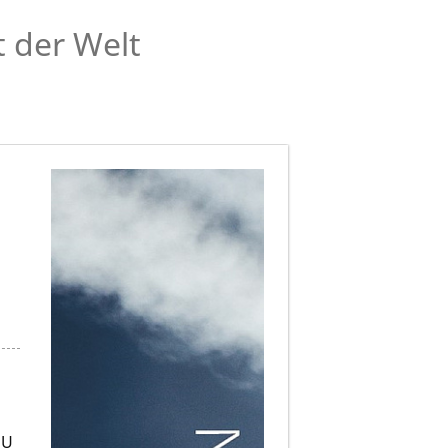
t der Welt
l
MU